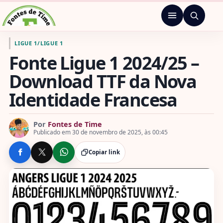
Pular para o conteúdo
Menu
Ir para a página inicial de Fontes de Time
LIGUE 1
/
LIGUE 1
Fonte Ligue 1 2024/25 –
Download TTF da Nova
Identidade Francesa
Por
Fontes de Time
Publicado em 30 de novembro de 2025, às 00:45
Copiar link
COMPARTILHE