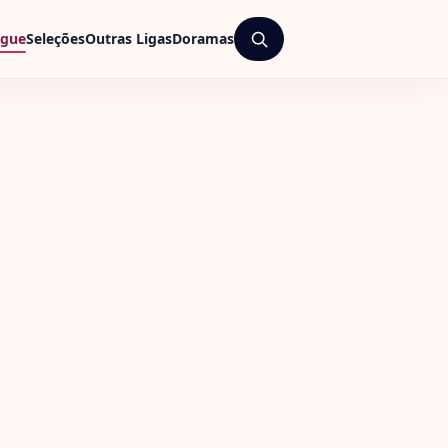
ague
Seleções
Outras Ligas
Doramas