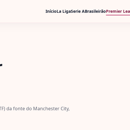
Início
La Liga
Serie A
Brasileirão
Premier Le
r
TF) da fonte do Manchester City,