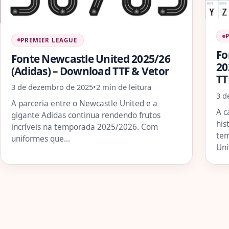
PREMIER LEAGUE
Fo
Fonte Newcastle United 2025/26
20
(Adidas) – Download TTF & Vetor
TT
3 de dezembro de 2025
•
2 min de leitura
3 d
A parceria entre o Newcastle United e a
A c
gigante Adidas continua rendendo frutos
his
incríveis na temporada 2025/2026. Com
tem
uniformes que…
Un