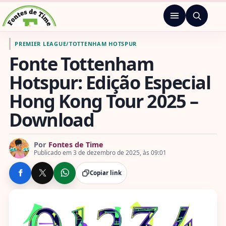
Pular para o conteúdo
Menu
Ir para a página inicial de Fontes de Time
PREMIER LEAGUE
/
TOTTENHAM HOTSPUR
Fonte Tottenham
Hotspur: Edição Especial
Hong Kong Tour 2025 –
Download
Por
Fontes de Time
Publicado em 3 de dezembro de 2025, às 09:01
Copiar link
COMPARTILHE