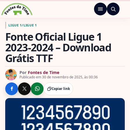
Pular para o conteúdo
Menu
Ir para a página inicial de Fontes de Time
LIGUE 1
/
LIGUE 1
Fonte Oficial Ligue 1
2023-2024 – Download
Grátis TTF
Por
Fontes de Time
Publicado em 30 de novembro de 2025, às 00:36
Copiar link
COMPARTILHE