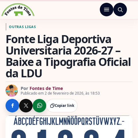
Pular para o conteúdo
Menu
Ir para a página inicial de Fontes de Time
OUTRAS LIGAS
Fonte Liga Deportiva
Universitaria 2026-27 –
Baixe a Tipografia Oficial
da LDU
Por
Fontes de Time
Publicado em 2 de fevereiro de 2026, às 18:53
Copiar link
COMPARTILHE