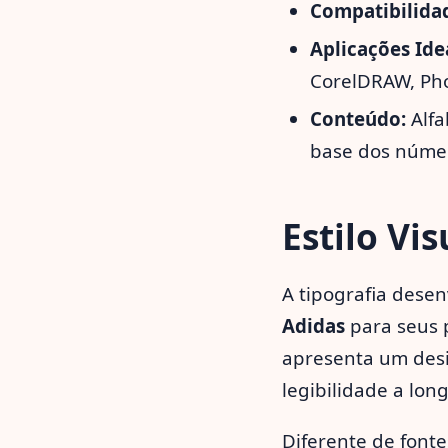
Compatibilida
Aplicações Ide
CorelDRAW, Pho
Conteúdo:
Alfa
base dos número
Estilo Vi
A tipografia dese
Adidas
para seus p
apresenta um desi
legibilidade a long
Diferente de fonte