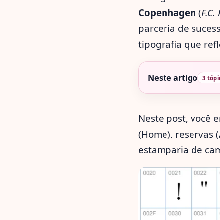
Copenhagen
(
F.C.
parceria de suces
tipografia que ref
Neste artigo
3 tópi
Neste post, você e
(Home), reservas (
estamparia de cam