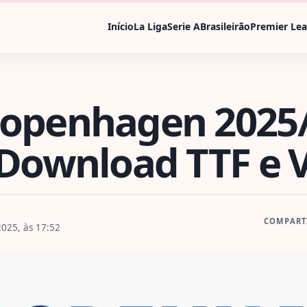
Início
La Liga
Serie A
Brasileirão
Premier Le
Copenhagen 2025
 Download TTF e 
COMPART
025, às 17:52