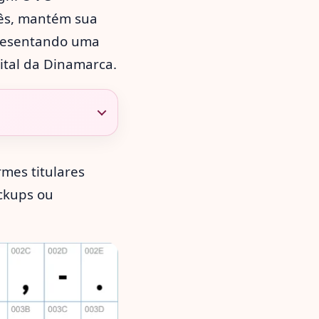
uês, mantém sua
resentando uma
ital da Dinamarca.
rmes titulares
ockups ou