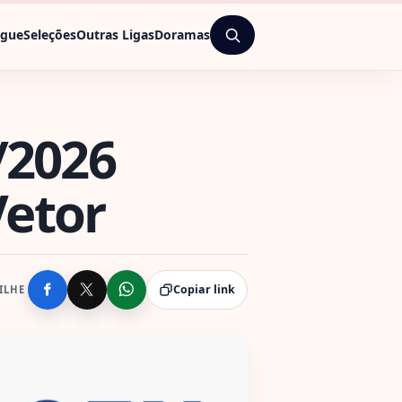
ague
Seleções
Outras Ligas
Doramas
/2026
Vetor
Copiar link
ILHE