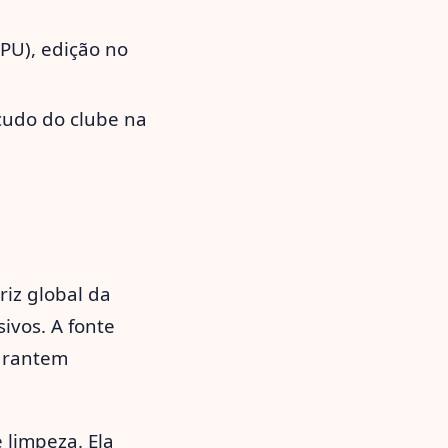
/PU), edição no
cudo do clube na
riz global da
ivos. A fonte
arantem
 limpeza. Ela