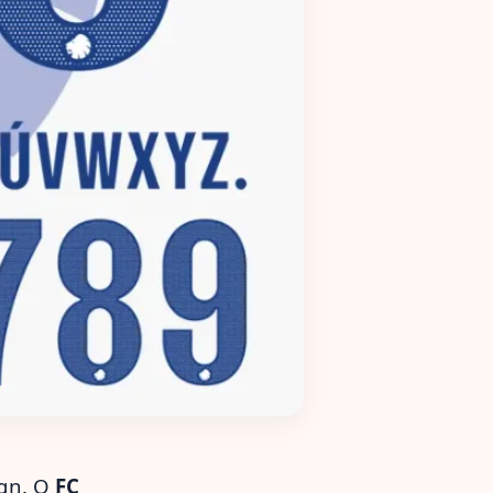
ign. O
FC