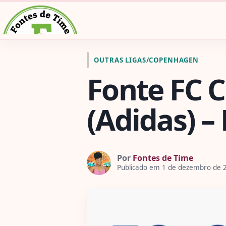
Pular para o conteúdo
Ir para a página inicial de Fontes de Time
OUTRAS LIGAS
/
COPENHAGEN
Fonte FC 
(Adidas) –
Por
Fontes de Time
Publicado em 1 de dezembro de 2