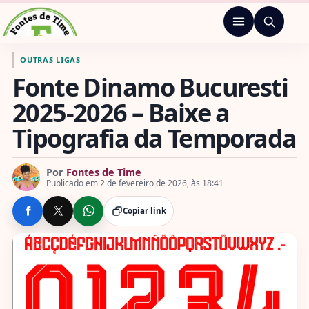
Pular para o conteúdo
Menu
Ir para a página inicial de Fontes de Time
OUTRAS LIGAS
Fonte Dinamo Bucuresti
2025-2026 – Baixe a
Tipografia da Temporada
Por
Fontes de Time
Publicado em 2 de fevereiro de 2026, às 18:41
Copiar link
COMPARTILHE