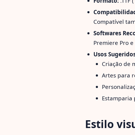
Formato:
.TTF 
Compatibilida
Compatível tam
Softwares Rec
Premiere Pro e
Usos Sugeridos
Criação de 
Artes para r
Personaliza
Estamparia 
Estilo vis