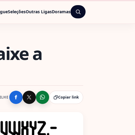
ague
Seleções
Outras Ligas
Doramas
aixe a
Copiar link
ILHE