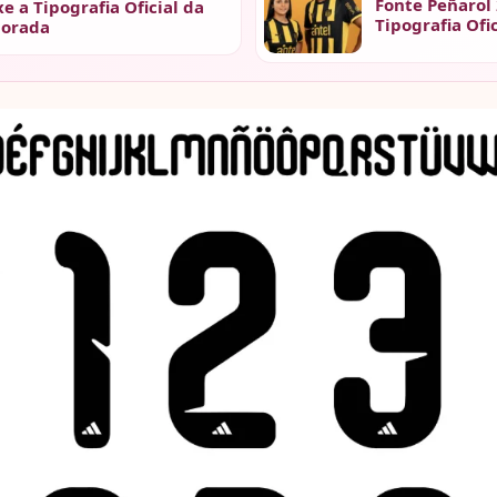
Fonte Peñarol 
xe a Tipografia Oficial da
Tipografia Ofi
orada