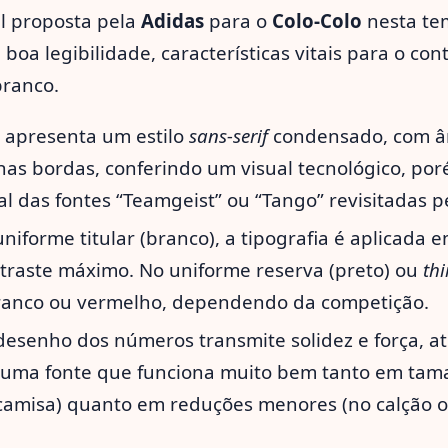
al proposta pela
Adidas
para o
Colo-Colo
nesta te
boa legibilidade, características vitais para o con
branco.
 apresenta um estilo
sans-serif
condensado, com â
as bordas, conferindo um visual tecnológico, po
l das fontes “Teamgeist” ou “Tango” revisitadas 
niforme titular (branco), a tipografia é aplicada e
traste máximo. No uniforme reserva (preto) ou
thi
ranco ou vermelho, dependendo da competição.
esenho dos números transmite solidez e força, at
É uma fonte que funciona muito bem tanto em ta
 camisa) quanto em reduções menores (no calção ou