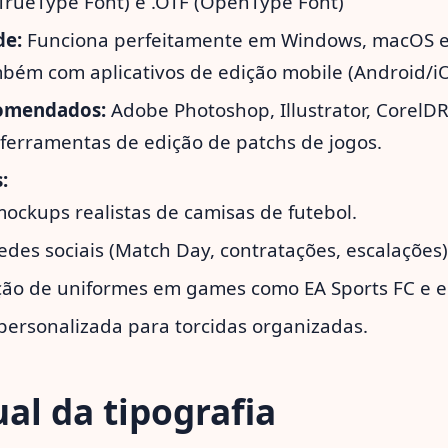
(TrueType Font) e .OTF (OpenType Font)
de:
Funciona perfeitamente em Windows, macOS e
bém com aplicativos de edição mobile (Android/iO
omendados:
Adobe Photoshop, Illustrator, CorelD
 ferramentas de edição de patchs de jogos.
:
mockups realistas de camisas de futebol.
edes sociais (Match Day, contratações, escalações)
ção de uniformes em games como EA Sports FC e e
personalizada para torcidas organizadas.
ual da tipografia