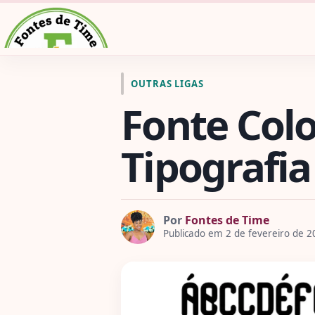
Pular para o conteúdo
Ir para a página inicial de Fontes de Time
OUTRAS LIGAS
Fonte Colo
Tipografia
Por
Fontes de Time
Publicado em 2 de fevereiro de 2