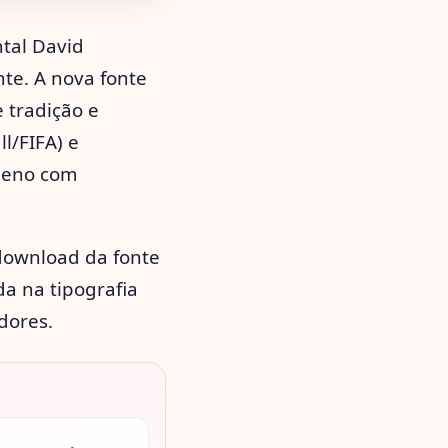
ntal David
nte. A nova fonte
 tradição e
l/FIFA) e
ileno com
 download da fonte
da na tipografia
dores.