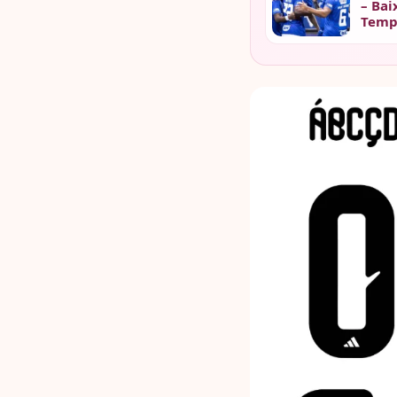
– Bai
Temp