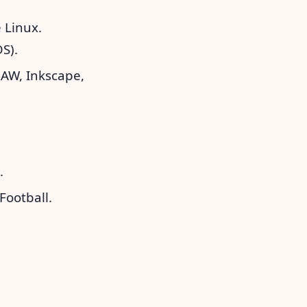
 Linux.
S).
RAW, Inkscape,
.
Football.