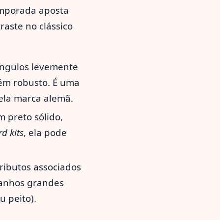
mporada aposta
traste no clássico
ngulos levemente
rém robusto. É uma
pela marca alemã.
m preto sólido,
rd kits
, ela pode
ributos associados
manhos grandes
 peito).