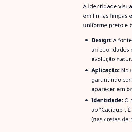
A identidade visu
em linhas limpas e 
uniforme preto e 
Design:
A fonte
arredondados n
evolução natura
Aplicação:
No u
garantindo con
aparecer em b
Identidade:
O d
ao “Cacique”. 
(nas costas da