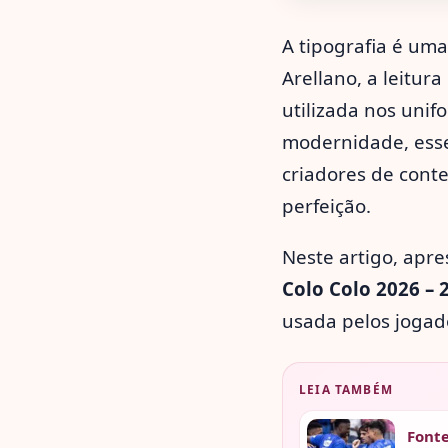
A tipografia é uma
Arellano, a leitur
utilizada nos unif
modernidade, essen
criadores de cont
perfeição.
Neste artigo, apr
Colo Colo 2026 – 
usada pelos jogad
LEIA TAMBÉM
Fonte