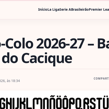
Início
La Liga
Serie A
Brasileirão
Premier Le
-Colo 2026-27 – B
 do Cacique
COMPART
026, às 18:34