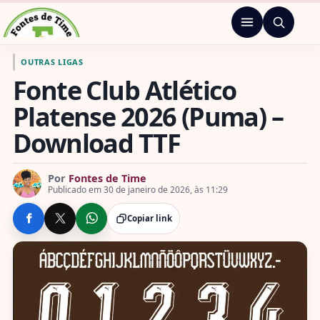
Pular para o conteúdo
Menu
Ir para a página inicial de Fontes de Time
OUTRAS LIGAS
Fonte Club Atlético
Platense 2026 (Puma) –
Download TTF
Por
Fontes de Time
Publicado em 30 de janeiro de 2026, às 11:29
Copiar link
COMPARTILHE