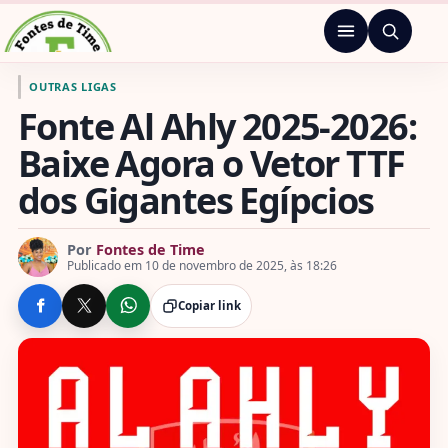
Pular para o conteúdo
Menu
Ir para a página inicial de Fontes de Time
OUTRAS LIGAS
Fonte Al Ahly 2025-2026:
Baixe Agora o Vetor TTF
dos Gigantes Egípcios
Por
Fontes de Time
Publicado em 10 de novembro de 2025, às 18:26
Copiar link
COMPARTILHE