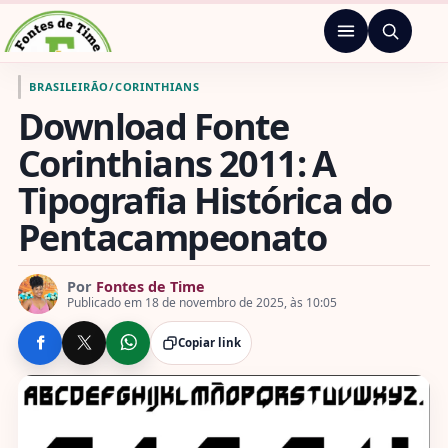
Pular para o conteúdo
Menu
Ir para a página inicial de Fontes de Time
BRASILEIRÃO
/
CORINTHIANS
Download Fonte
Corinthians 2011: A
Tipografia Histórica do
Pentacampeonato
Por
Fontes de Time
Publicado em 18 de novembro de 2025, às 10:05
Copiar link
COMPARTILHE