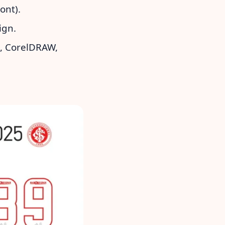
ont).
ign.
o, CorelDRAW,