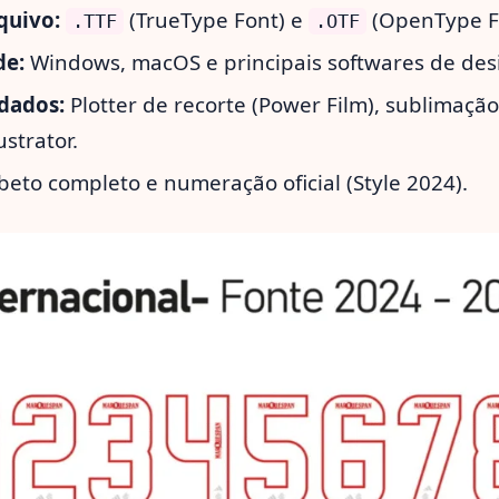
quivo:
(TrueType Font) e
(OpenType F
.TTF
.OTF
de:
Windows, macOS e principais softwares de des
dados:
Plotter de recorte (Power Film), sublimaçã
ustrator.
beto completo e numeração oficial (Style 2024).