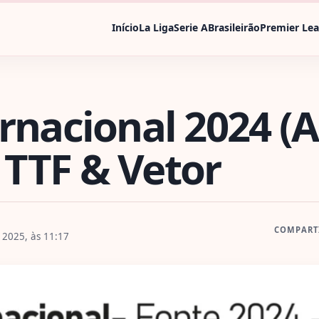
Início
La Liga
Serie A
Brasileirão
Premier Le
rnacional 2024 (A
TTF & Vetor
COMPART
2025, às 11:17