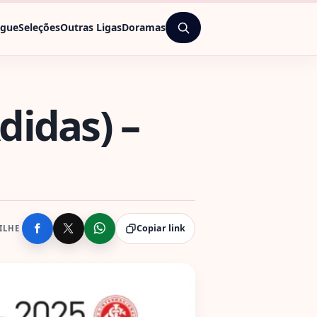
ague
Seleções
Outras Ligas
Doramas
didas) –
Copiar link
ILHE