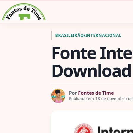
Pular para o conteúdo
Ir para a página inicial de Fontes de Time
BRASILEIRÃO
/
INTERNACIONAL
Fonte Inte
Download 
Por
Fontes de Time
Publicado em 18 de novembro de 