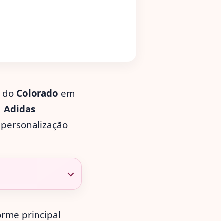
o do
Colorado
em
a
Adidas
 personalização
orme principal