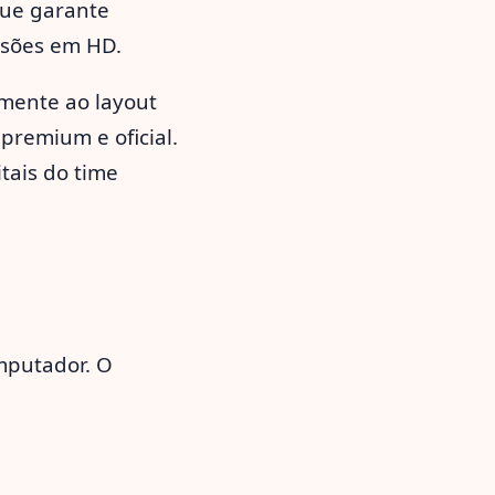
que garante
ssões em HD.
tamente ao layout
premium e oficial.
tais do time
mputador. O