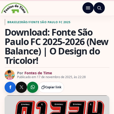
Pular para o conteúdo
Menu
Ir para a página inicial de Fontes de Time
BRASILEIRÃO
/
FONTE SÃO PAULO FC 2025
Download: Fonte São
Paulo FC 2025-2026 (New
Balance) | O Design do
Tricolor!
Por
Fontes de Time
Publicado em 17 de novembro de 2025, às 22:28
Copiar link
COMPARTILHE