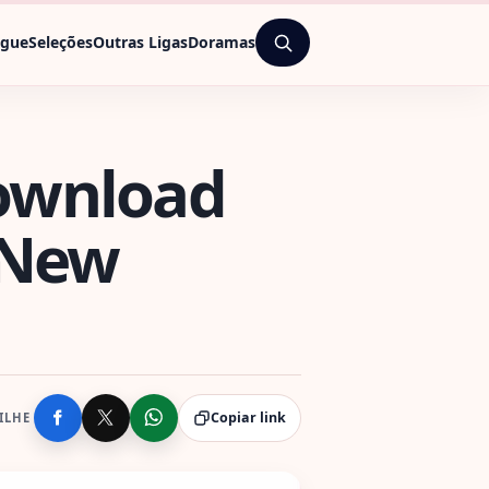
ague
Seleções
Outras Ligas
Doramas
Download
l New
Copiar link
ILHE