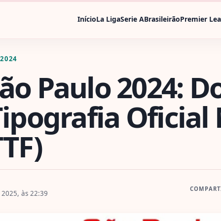
Início
La Liga
Serie A
Brasileirão
Premier Le
 2024
São Paulo 2024: 
Tipografia Oficia
TTF)
COMPART
2025, às 22:39