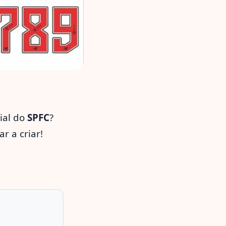
ial do
SPFC
?
r a criar!