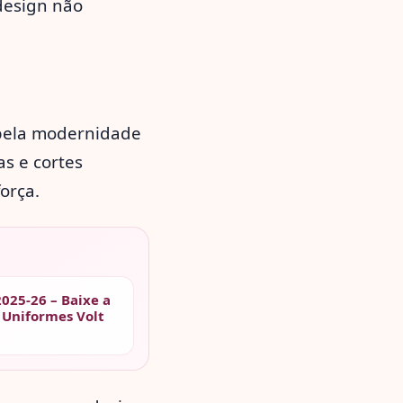
design não
pela modernidade
as e cortes
orça.
2025-26 – Baixe a
 Uniformes Volt