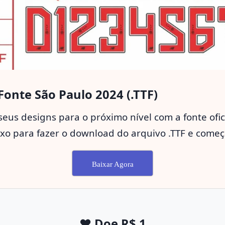
onte São Paulo 2024 (.TTF)
seus designs para o próximo nível com a fonte ofic
ixo para fazer o download do arquivo .TTF e começa
Baixar Agora
❤️ Doe R$ 1