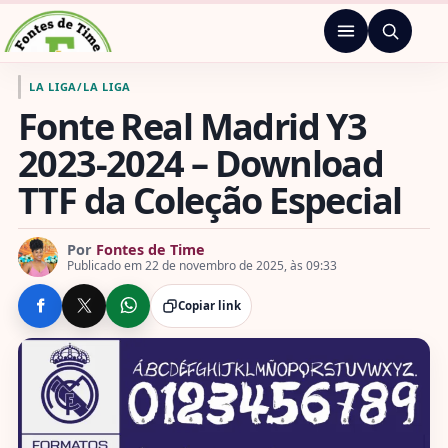
Pular para o conteúdo
Menu
Ir para a página inicial de Fontes de Time
LA LIGA
/
LA LIGA
Fonte Real Madrid Y3
2023-2024 – Download
TTF da Coleção Especial
Por
Fontes de Time
Publicado em 22 de novembro de 2025, às 09:33
Copiar link
COMPARTILHE