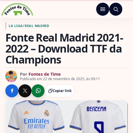
Pular para o conteúdo
Menu
Ir para a página inicial de Fontes de Time
LA LIGA
/
REAL MADRID
Fonte Real Madrid 2021-
2022 – Download TTF da
Champions
Por
Fontes de Time
Publicado em 22 de novembro de 2025, às 09:11
Copiar link
COMPARTILHE