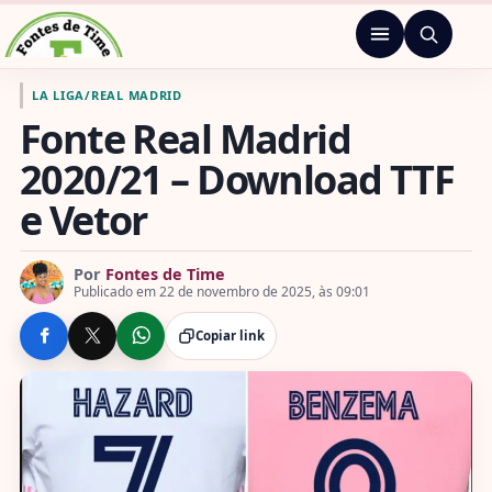
Pular para o conteúdo
Menu
Ir para a página inicial de Fontes de Time
LA LIGA
/
REAL MADRID
Fonte Real Madrid
2020/21 – Download TTF
e Vetor
Por
Fontes de Time
Publicado em 22 de novembro de 2025, às 09:01
Copiar link
COMPARTILHE