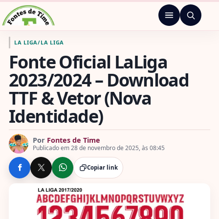
Pular para o conteúdo
Menu
Ir para a página inicial de Fontes de Time
LA LIGA
/
LA LIGA
Fonte Oficial LaLiga
2023/2024 – Download
TTF & Vetor (Nova
Identidade)
Por
Fontes de Time
Publicado em 28 de novembro de 2025, às 08:45
Copiar link
COMPARTILHE