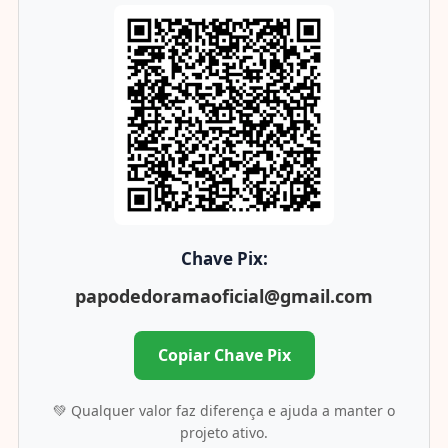
Chave Pix:
papodedoramaoficial@gmail.com
Copiar Chave Pix
💚 Qualquer valor faz diferença e ajuda a manter o
projeto ativo.