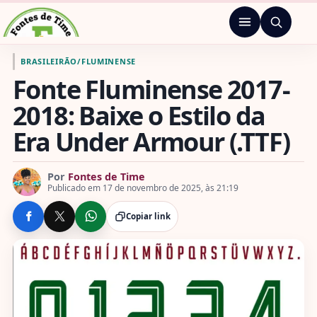
Pular para o conteúdo
Menu
Ir para a página inicial de Fontes de Time
BRASILEIRÃO
/
FLUMINENSE
Fonte Fluminense 2017-
2018: Baixe o Estilo da
Era Under Armour (.TTF)
Por
Fontes de Time
Publicado em 17 de novembro de 2025, às 21:19
Copiar link
COMPARTILHE