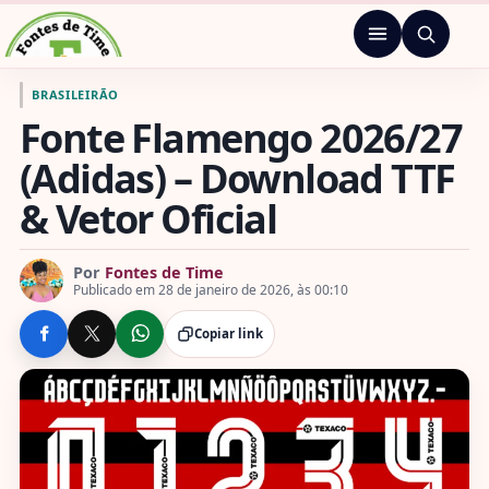
Pular para o conteúdo
Menu
Ir para a página inicial de Fontes de Time
BRASILEIRÃO
Fonte Flamengo 2026/27
(Adidas) – Download TTF
& Vetor Oficial
Por
Fontes de Time
Publicado em 28 de janeiro de 2026, às 00:10
Copiar link
COMPARTILHE