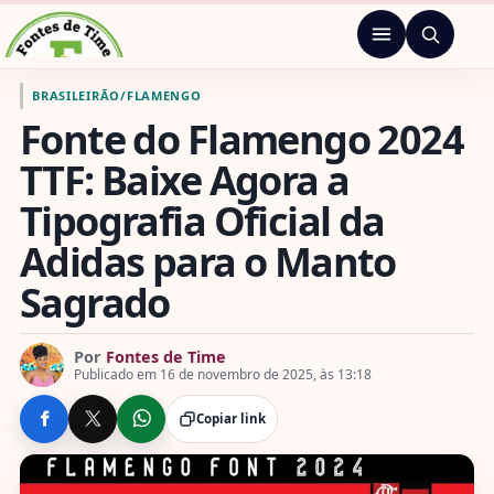
Pular para o conteúdo
Menu
Ir para a página inicial de Fontes de Time
BRASILEIRÃO
/
FLAMENGO
Fonte do Flamengo 2024
TTF: Baixe Agora a
Tipografia Oficial da
Adidas para o Manto
Sagrado
Por
Fontes de Time
Publicado em 16 de novembro de 2025, às 13:18
Copiar link
COMPARTILHE