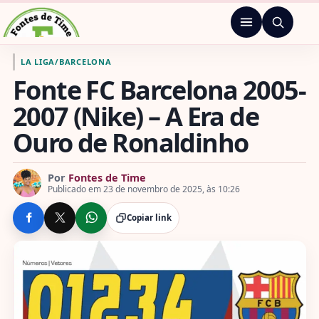
Pular para o conteúdo
Menu
Ir para a página inicial de Fontes de Time
LA LIGA
/
BARCELONA
Fonte FC Barcelona 2005-
2007 (Nike) – A Era de
Ouro de Ronaldinho
Por
Fontes de Time
Publicado em 23 de novembro de 2025, às 10:26
Copiar link
COMPARTILHE