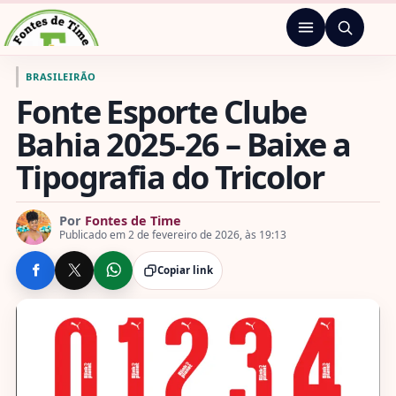
Pular para o conteúdo
Menu
Ir para a página inicial de Fontes de Time
BRASILEIRÃO
Fonte Esporte Clube
Bahia 2025-26 – Baixe a
Tipografia do Tricolor
Por
Fontes de Time
Publicado em 2 de fevereiro de 2026, às 19:13
Copiar link
COMPARTILHE