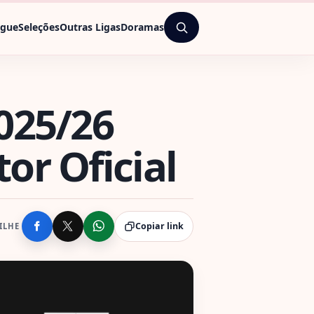
ague
Seleções
Outras Ligas
Doramas
2025/26
or Oficial
Copiar link
ILHE