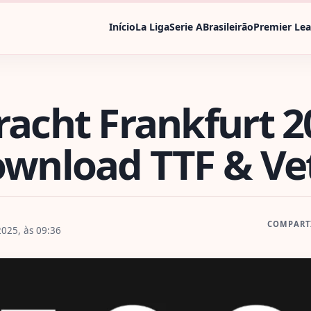
Início
La Liga
Serie A
Brasileirão
Premier Le
racht Frankfurt 
ownload TTF & Vet
COMPART
025, às 09:36