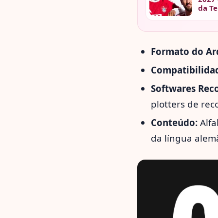
da T
Formato do Ar
Compatibilida
Softwares Rec
plotters de rec
Conteúdo:
Alfa
da língua alem