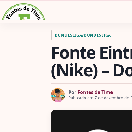
Pular para o conteúdo
Ir para a página inicial de Fontes de Time
BUNDESLIGA
/
BUNDESLIGA
Fonte Eint
(Nike) – D
Por
Fontes de Time
Publicado em 7 de dezembro de 2