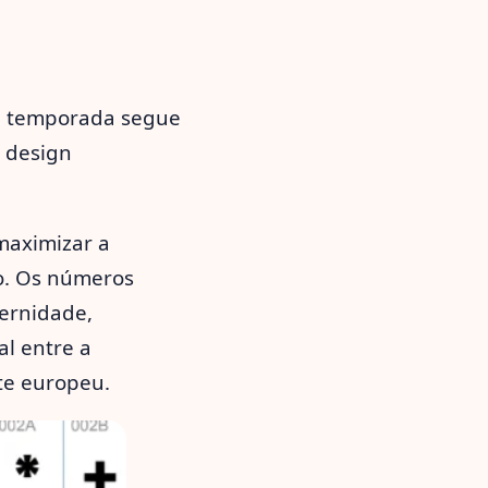
ta temporada segue
o design
maximizar a
co. Os números
ernidade,
al entre a
te europeu.