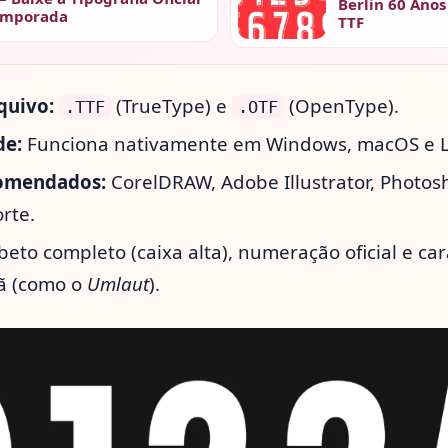
Berlin 60 Anos
emporada
TTF
quivo:
(TrueType) e
(OpenType).
.TTF
.OTF
de:
Funciona nativamente em Windows, macOS e L
omendados:
CorelDRAW, Adobe Illustrator, Photos
orte.
beto completo (caixa alta), numeração oficial e car
ã (como o
Umlaut
).