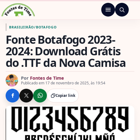
Pular para o conteúdo
Menu
Ir para a página inicial de Fontes de Time
BRASILEIRÃO
/
BOTAFOGO
Fonte Botafogo 2023-
2024: Download Grátis
do .TTF da Nova Camisa
Por
Fontes de Time
Publicado em 17 de novembro de 2025, às 19:54
Copiar link
COMPARTILHE