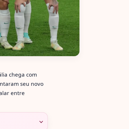
ália chega com
entaram seu novo
alar entre