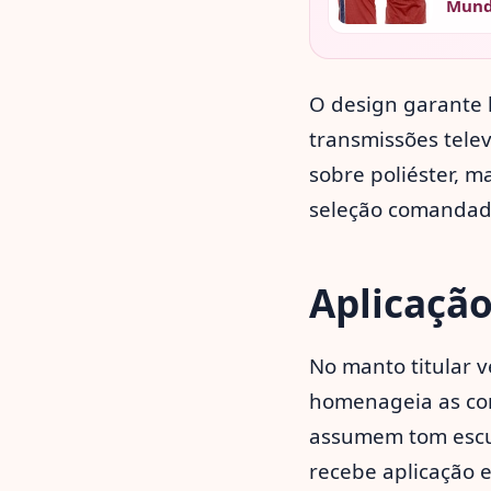
Mun
O design garante 
transmissões telev
sobre poliéster, m
seleção comandad
Aplicaçã
No manto titular 
homenageia as con
assumem tom escur
recebe aplicação 