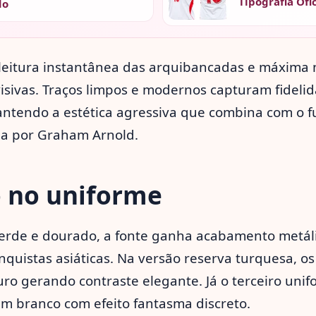
Tipografia Ofi
do
leitura instantânea das arquibancadas e máxima n
isivas. Traços limpos e modernos capturam fideli
antendo a estética agressiva que combina com o fu
a por Graham Arnold.
o no uniforme
verde e dourado, a fonte ganha acabamento metál
quistas asiáticas. Na versão reserva turquesa, o
o gerando contraste elegante. Já o terceiro uni
em branco com efeito fantasma discreto.