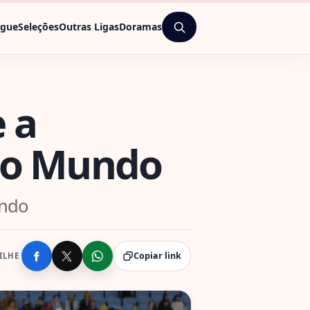
ague
Seleções
Outras Ligas
Doramas
e a
 do Mundo
undo
Copiar link
ILHE