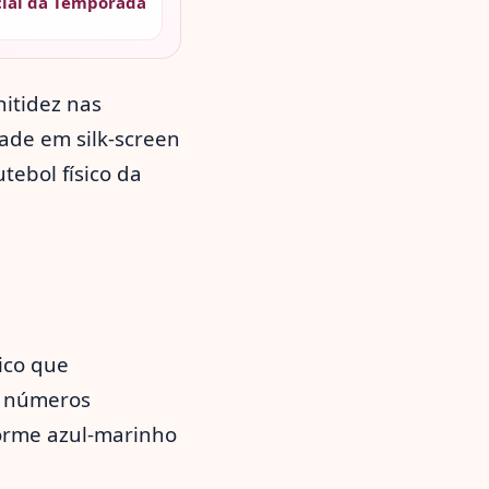
cial da Temporada
itidez nas
dade em silk-screen
tebol físico da
ico que
s números
forme azul-marinho