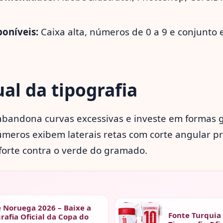
poníveis:
Caixa alta, números de 0 a 9 e conjunto 
ual da tipografia
 abandona curvas excessivas e investe em formas 
meros exibem laterais retas com corte angular p
 forte contra o verde do gramado.
 Noruega 2026 – Baixe a
Fonte Turquia 
rafia Oficial da Copa do