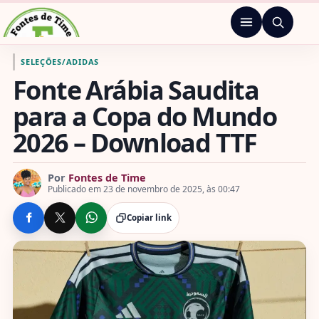
Pular para o conteúdo
Menu
Ir para a página inicial de Fontes de Time
SELEÇÕES
/
ADIDAS
Fonte Arábia Saudita
para a Copa do Mundo
2026 – Download TTF
Por
Fontes de Time
Publicado em 23 de novembro de 2025, às 00:47
Copiar link
COMPARTILHE