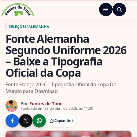
Pular para o conteúdo
Menu
Ir para a página inicial de Fontes de Time
SELEÇÕES
/
ALEMANHA
Fonte Alemanha
Segundo Uniforme 2026
– Baixe a Tipografia
Oficial da Copa
Fonte França 2026 – Tipografia Oficial da Copa Do
Mundo para Download
Por
Fontes de Time
Publicado em 28 de abril de 2026, às 11:30
Copiar link
COMPARTILHE